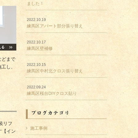
ました！
2022.10.19
練馬区アパート部分張り替え
2022.10.17
練馬区壁補修
などまで
2022.10.15
施工し、
練馬区中村北クロス張り替え
2022.09.24
練馬区桜台DIYクロス貼り
ブログカテゴリ
装リフ
施工事例
す【イン