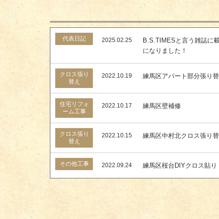
代表日記
2025.02.25
B.S.TIMESと言う雑誌に
になりました！
クロス張り
2022.10.19
練馬区アパート部分張り
替え
住宅リフォ
2022.10.17
練馬区壁補修
ーム工事
クロス張り
2022.10.15
練馬区中村北クロス張り
替え
その他工事
2022.09.24
練馬区桜台DIYクロス貼り