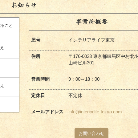
お知らせ
事業所概要
載ること
屋号
インテリアライフ東京
替え
住所
〒176-0023 東京都練馬区中村北4-6
山崎ビル301
営業時間
9：00～18：00
替え
定休日
不定休
メールアドレス
info@interiorlife-tokyo.com
お問い合わせ