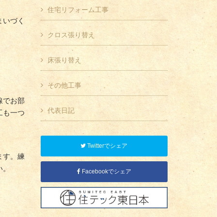
住宅リフォーム工事
まいづく
クロス張り替え
床張り替え
その他工事
線でお部
代表日記
工も一つ
Twitterでシェア
ます。練
い。
Facebookでシェア